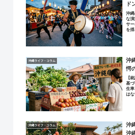
ド
沖縄
な演
サー
を揺
沖
沖縄ライフ・コラム
愕
【統
基づ
生率
はな
に公
沖
沖縄ライフ・コラム
沖