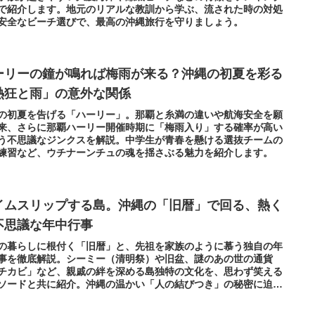
で紹介します。地元のリアルな教訓から学ぶ、流された時の対処
安全なビーチ選びで、最高の沖縄旅行を守りましょう。
ーリーの鐘が鳴れば梅雨が来る？沖縄の初夏を彩る
熱狂と雨」の意外な関係
の初夏を告げる「ハーリー」。那覇と糸満の違いや航海安全を願
来、さらに那覇ハーリー開催時期に「梅雨入り」する確率が高い
う不思議なジンクスを解説。中学生が青春を懸ける選抜チームの
練習など、ウチナーンチュの魂を揺さぶる魅力を紹介します。
イムスリップする島。沖縄の「旧暦」で回る、熱く
不思議な年中行事
の暮らしに根付く「旧暦」と、先祖を家族のように慕う独自の年
事を徹底解説。シーミー（清明祭）や旧盆、謎のあの世の通貨
チカビ」など、親戚の絆を深める島独特の文化を、思わず笑える
ソードと共に紹介。沖縄の温かい「人の結びつき」の秘密に迫り
。