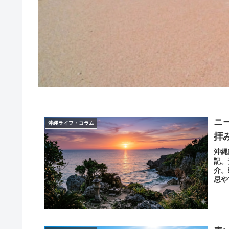
ニ
沖縄ライフ・コラム
拝
沖縄
記。
介。
忌や