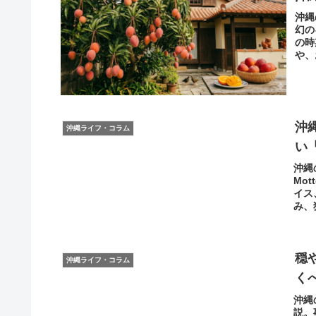
​沖
幻の
の時
や、
迷わ
沖
沖縄ライフ・コラム
い
​沖
Mo
イス
み、
沖縄
ード
穏
沖縄ライフ・コラム
く
沖縄
説。