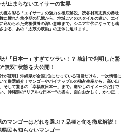
ンが止まらないエイサーの世界
の夏を彩る「エイサー」の魅力を徹底解説。読谷村高志保の勇壮
舞に憧れた幼少期の記憶から、地域ごとのスタイルの違い、エイ
に込められた先祖供養の深い意味まで。シニア世代になっても魂
さぶる、あの「太鼓の鼓動」の正体に迫ります。
縄が「日本一」すぎてツラい！？ 統計で判明した驚
の“無双”状態を大公開！
計が証明】沖縄県が全国1位になっている項目だけを、一次情報に
いて厳選紹介！マンゴーやパイナップルの独占生産から、高い出
、そして驚きの「幸福度日本一」まで。癒やしのイメージだけで
い、沖縄県の“リアルな日本一”の姿を、面白おかしく、かつ正確
開する。
縄のマンゴーはどれを選ぶ？品種と旬を徹底解説！
縄県民も知らないマンゴー