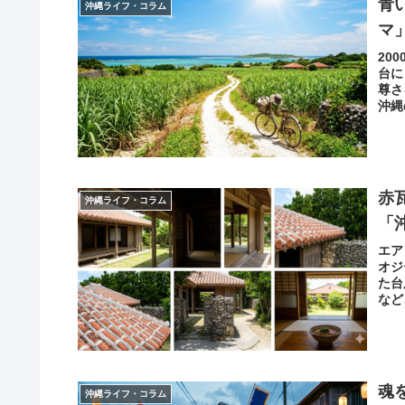
青
沖縄ライフ・コラム
マ
20
台に
尊さ
沖縄
赤
沖縄ライフ・コラム
「
エア
オジ
た台
など
す。
魂
沖縄ライフ・コラム