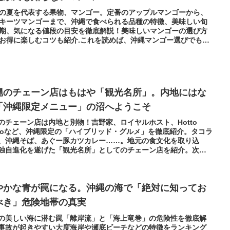
縄の夏を代表する果物、マンゴー。定番のアップルマンゴーから、
キーツマンゴーまで、沖縄で食べられる品種の特徴、美味しい旬
期、気になる値段の目安を徹底解説！美味しいマンゴーの選び方
お得に楽しむコツも紹介.これを読めば、沖縄マンゴー選びでもう
ない！
縄のチェーン店はもはや「観光名所」。内地にはな
「沖縄限定メニュー」の沼へようこそ
縄のチェーン店は内地と別物！吉野家、ロイヤルホスト、Hotto
ttoなど、沖縄限定の「ハイブリッド・グルメ」を徹底紹介。タコラ
、沖縄そば、あぐー豚カツカレー……。地元の食文化を取り込
独自進化を遂げた「観光名所」としてのチェーン店を紹介。次の
旅行が何倍も面白くなる！沖縄の情報と、くすっと笑えるエピソ
も。
やかな青が罠になる。沖縄の海で「絶対に知ってお
べき」危険地帯の真実
の美しい海に潜む罠「離岸流」と「海上竜巻」の危険性を徹底解
事故が起きやすい大度海岸や瀬底ビーチなどの特徴をランキング