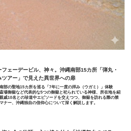
ーフェーデービル、神々。沖縄南部15カ所「弾丸・
みツアー」で見えた異世界への扉
南部の聖地15カ所を巡る「7年に一度の拝み（ウガミ）」体験
斎場御嶽など代表的な5つの御嶽と祀られている神様、所在地を紹
親戚10名との珍道中エピソードを交えつつ、御嶽を訪れる際の禁
マナー、沖縄独自の信仰心について深く解説します。