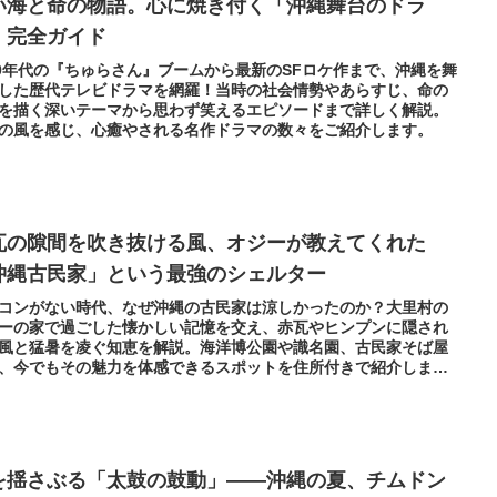
い海と命の物語。心に焼き付く「沖縄舞台のドラ
」完全ガイド
00年代の『ちゅらさん』ブームから最新のSFロケ作まで、沖縄を舞
した歴代テレビドラマを網羅！当時の社会情勢やあらすじ、命の
を描く深いテーマから思わず笑えるエピソードまで詳しく解説。
の風を感じ、心癒やされる名作ドラマの数々をご紹介します。
瓦の隙間を吹き抜ける風、オジーが教えてくれた
沖縄古民家」という最強のシェルター
コンがない時代、なぜ沖縄の古民家は涼しかったのか？大里村の
ーの家で過ごした懐かしい記憶を交え、赤瓦やヒンプンに隠され
風と猛暑を凌ぐ知恵を解説。海洋博公園や識名園、古民家そば屋
、今でもその魅力を体感できるスポットを住所付きで紹介しま
を揺さぶる「太鼓の鼓動」――沖縄の夏、チムドン