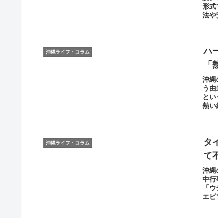
形式
法や
ハ
沖縄ライフ・コラム
「
沖縄
う由
とい
熱い
タ
沖縄ライフ・コラム
て
沖縄
中行
「ウ
エピ
ます