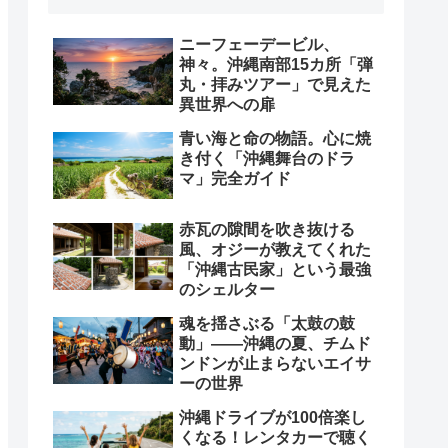
ニーフェーデービル、
神々。沖縄南部15カ所「弾
丸・拝みツアー」で見えた
異世界への扉
青い海と命の物語。心に焼
き付く「沖縄舞台のドラ
マ」完全ガイド
赤瓦の隙間を吹き抜ける
風、オジーが教えてくれた
「沖縄古民家」という最強
のシェルター
魂を揺さぶる「太鼓の鼓
動」――沖縄の夏、チムド
ンドンが止まらないエイサ
ーの世界
沖縄ドライブが100倍楽し
くなる！レンタカーで聴く