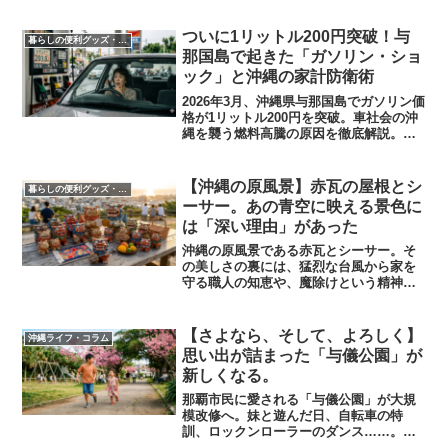
ついに1リットル200円突破！与
暮らしの便利グッズ・便利家電
那国島で起きた「ガソリン・ショ
ック」と沖縄の家計防衛術
2026年3月、沖縄県与那国島でガソリン価
格が1リットル200円を突破。車社会の沖
縄を襲う燃料高騰の原因を徹底解説。輸
送費高騰による物価上昇や航空運賃への
打撃を乗り切るための「太陽光発電」
や、今日からできる「プチ省エネ家電」
【沖縄の原風景】赤瓦の屋根とシ
暮らしの便利グッズ・便利家電
を活用した家計防衛術を提案します。
ーサー。あの青空に映える景色に
は「深い理由」があった
沖縄の原風景である赤瓦とシーサー。そ
の美しさの裏には、猛烈な台風から家を
守る職人の知恵や、魔除けという精神文
化が深く根付いています。ただの景観で
はない、厳しい自然と共に生きる沖縄の
人々の願いと、歴史的背景に迫る一記事
​【さよなら、そして、よろしく】
沖縄ライフ・コラム
の要約です。
思い出が詰まった「与儀公園」が
新しくなる。
​那覇市民に愛される「与儀公園」が大規
模改修へ。妹と遊んだ日、自転車の特
訓、ロックンローラーのダンス……。心
に刻まれた思い出を振り返りつつ、那覇