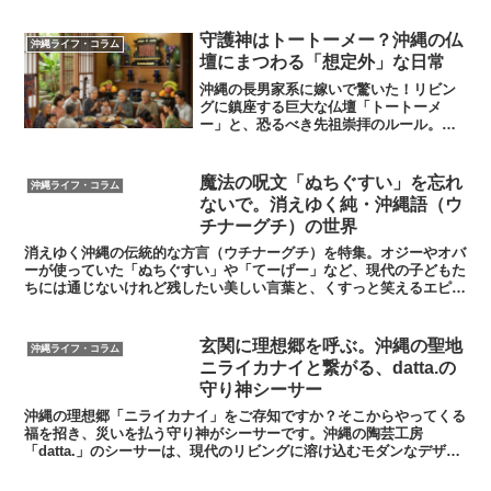
市の再整備計画の概要をまとめた。変わ
りゆく景色への期待と寂しさを綴る、地
​守護神はトートーメー？沖縄の仏
沖縄ライフ・コラム
域愛あふれる記録。
壇にまつわる「想定外」な日常
​沖縄の長男家系に嫁いで驚いた！リビン
グに鎮座する巨大な仏壇「トートーメ
ー」と、恐るべき先祖崇拝のルール。行
事のたびに勃発する嫁姑バトルは、やが
てビールを飲むだけの男たちへの共同戦
線へ？強烈な「カマドおばぁ」のエピソ
魔法の呪文「ぬちぐすい」を忘れ
沖縄ライフ・コラム
ードを交え、大変さの先に見える先祖と
ないで。消えゆく純・沖縄語（ウ
の深い繋がりを綴る。
チナーグチ）の世界
消えゆく沖縄の伝統的な方言（ウチナーグチ）を特集。オジーやオバ
ーが使っていた「ぬちぐすい」や「てーげー」など、現代の子どもた
ちには通じないけれど残したい美しい言葉と、くすっと笑えるエピソ
ードを紹介。沖縄の心と知恵に触れる入門記事です。
玄関に理想郷を呼ぶ。沖縄の聖地
沖縄ライフ・コラム
ニライカナイと繋がる、datta.の
守り神シーサー
​沖縄の理想郷「ニライカナイ」をご存知ですか？そこからやってくる
福を招き、災いを払う守り神がシーサーです。沖縄の陶芸工房
「datta.」のシーサーは、現代のリビングに溶け込むモダンなデザイ
ン。あなたの家を聖地と繋ぐ、愛らしい相棒の魅力をご紹介します。