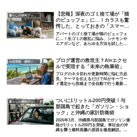
苦悩を見てきた沖縄県民が、医者に代謝
能力なしと認定された下戸でも「たった2
時間」で酒豪になれる、驚きの解決策を
【悲報】深夜のゴミ捨て場が「猫
暮らしの便利グッズ・便利家電
共有する。
のビュッフェ」に…！カラスも驚
愕した、とっておきの「スマート
撃退術」を公開
アパートのゴミ捨て場が猫のビュッフェ
に…！生ゴミの散乱に悩み、シナモンや
エアガンなど、あらゆる方法を試した末
にたどり着いた、ご近所迷惑にならない
スマートな猫よけ・カラスよけ術。超音
波撃退器の驚くべき効果と、くすっと笑
ブログ運営の救世主？AI×エクセ
AI活用術・便利ツール
える失敗談を交えて紹介。
ルで実現する「未来の執筆術」
ブログのネタ切れや更新時間に悩む方必
見。テーマを伝えるだけでAIがキーワー
ド選定から投稿まで全自動で行う最新シ
ステムを解説します。買い切り型の圧倒
的コスパや、沖縄ブログでの活用シーン
をシニア視点で考察。挫折しないブログ
ついに1リットル200円突破！与
暮らしの便利グッズ・便利家電
運営のヒントを提案します。
那国島で起きた「ガソリン・ショ
ック」と沖縄の家計防衛術
2026年3月、沖縄県与那国島でガソリン価
格が1リットル200円を突破。車社会の沖
縄を襲う燃料高騰の原因を徹底解説。輸
送費高騰による物価上昇や航空運賃への