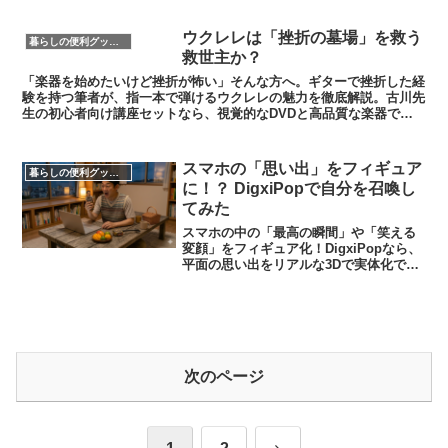
水器Welvina（ウェルビナ）を、ペット
ボトルや湧き水と比較。コスパ最強の美
​ウクレレは「挫折の墓場」を救う
暮らしの便利グッズ・便利家電
ら肌習慣を始めよう。
救世主か？
「楽器を始めたいけど挫折が怖い」そんな方へ。ギターで挫折した経
験を持つ筆者が、指一本で弾けるウクレレの魅力を徹底解説。古川先
生の初心者向け講座セットなら、視覚的なDVDと高品質な楽器で、
最短距離で「一曲弾けた！」の感動を味わえます。
スマホの「思い出」をフィギュア
暮らしの便利グッズ・便利家電
に！？ DigxiPopで自分を召喚し
てみた
スマホの中の「最高の瞬間」や「笑える
変顔」をフィギュア化！DigxiPopなら、
平面の思い出をリアルな3Dで実体化でき
ます。自分へのご褒美から、友人へのネ
タギフトまで。写真から作るからこその
メリットと、思わずポチりたくなる魅力
的な活用法を解説します。
次のページ
次