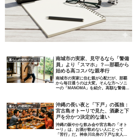
​南城市の実家、見守るなら「警備
暮らしの便利グッズ・便利家電
員」より「スマホ」？―那覇から
始める高コスパな親孝行
南城市の実家に住む親が心配だが、那覇
から毎日通うのは大変。そんな方へソニ
ーの「MANOMA」を紹介。高額な警備会
社に頼らず、IoTセンサーを活用してスマ
ホで安否を確認できる低コストな見守り
術を解説。親のプライバシーを守りつつ
沖縄の長い夜と「下戸」の孤独：
暮らしの便利グッズ・便利家電
安心を手に入れよう。
宮古島オトーリで見た、酒豪と下
戸を分かつ決定的な違い
沖縄の賑やかな飲み会や宮古島の「オト
ーリ」は、お酒が飲めない人にとって
「苦行」だ。神奈川出身の下戸な友人の