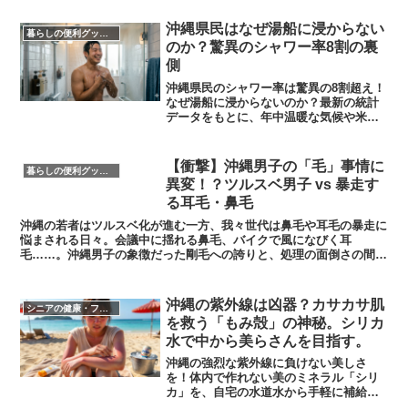
打撃を乗り切るための「太陽光発電」
や、今日からできる「プチ省エネ家電」
​沖縄県民はなぜ湯船に浸からない
暮らしの便利グッズ・便利家電
を活用した家計防衛術を提案します。
のか？驚異のシャワー率8割の裏
側
沖縄県民のシャワー率は驚異の8割超え！
なぜ湯船に浸からないのか？最新の統計
データをもとに、年中温暖な気候や米軍
統治下の歴史、独特な住宅事情をブログ
執筆ペルソナが徹底解説。思わず笑える
「沖縄風呂あるある」エピソードと共に
【衝撃】沖縄男子の「毛」事情に
暮らしの便利グッズ・便利家電
お届けします。
異変！？ツルスベ男子 vs 暴走す
る耳毛・鼻毛
​沖縄の若者はツルスベ化が進む一方、我々世代は鼻毛や耳毛の暴走に
悩まされる日々。会議中に揺れる鼻毛、バイクで風になびく耳
毛……。沖縄男子の象徴だった剛毛への誇りと、処理の面倒さの間で
揺れる葛藤をコミカルに綴る。最新の脱毛事情まで網羅した「毛」の
物語。
​沖縄の紫外線は凶器？カサカサ肌
シニアの健康・フイットネス
を救う「もみ殻」の神秘。シリカ
水で中から美らさんを目指す。
​沖縄の強烈な紫外線に負けない美しさ
を！体内で作れない美のミネラル「シリ
カ」を、自宅の水道水から手軽に補給。
もみ殻由来のシリカ水が作れる高機能浄