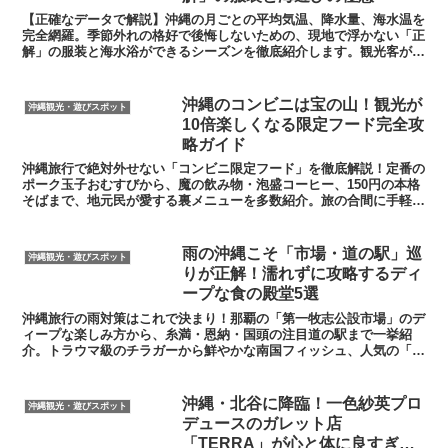
​【正確なデータで解説】沖縄の月ごとの平均気温、降水量、海水温を
完全網羅。季節外れの格好で後悔しないための、現地で浮かない「正
解」の服装と海水浴ができるシーズンを徹底紹介します。観光客が思
わず納得する、沖縄の気候にまつわる笑えるエピソードも必見。
沖縄のコンビニは宝の山！観光が
沖縄観光・遊びスポット
10倍楽しくなる限定フード完全攻
略ガイド
沖縄旅行で絶対外せない「コンビニ限定フード」を徹底解説！定番の
ポーク玉子おむすびから、魔の飲み物・泡盛コーヒー、150円の本格
そばまで、地元民が愛する裏メニューを多数紹介。旅の合間に手軽に
楽しめる、沖縄ならではの食の魅力をブログ形式でお届けします。
雨の沖縄こそ「市場・道の駅」巡
沖縄観光・遊びスポット
りが正解！濡れずに攻略するディ
ープな食の殿堂5選
沖縄旅行の雨対策はこれで決まり！那覇の「第一牧志公設市場」のデ
ィープな楽しみ方から、糸満・恩納・国頭の注目道の駅まで一挙紹
介。トラウマ級のチラガーから鮮やかな南国フィッシュ、人気の「持
ち上げ」システムまで、雨の日を最高のグルメ体験に変える攻略ガイ
ド。
沖縄・北谷に降臨！一色紗英プロ
沖縄観光・遊びスポット
デュースのガレット店
「TERRA」が心と体に良すぎる