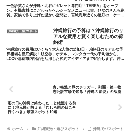
件
​一色紗英さんが沖縄・北谷にガレット専門店「TERRA」をオープ
ン。有機素材にこだわったヘルシーなメニューは吉川ひなのさんも絶
賛。家族で作り上げた温かい空間と、宮城海岸近くの絶好のロケーシ
ョンを紹介します。大人の沖縄朝活にぴったりの新スポットです。
沖縄旅行の予算は？沖縄旅行のリ
沖縄観光・遊びスポット
アルな費用と賢く楽しむための節
約術
沖縄旅行の費用はいくら？大人2人旅の2泊3日・3泊4日のリアルな予
算相場を徹底解説！航空券、ホテル、レンタカー代の平均値から、
LCCや那覇市内宿泊を活用した節約アイディアまで紹介します。沖縄
あるあるエピソードを交えながら、あなたの不安を解決する完全ガイ
ド。
青い衝撃と豚のチラガー、那覇・第一牧
志公設市場で知る「沖縄の胃袋」の深淵
雨の日の沖縄は終わった…と絶望する前
に！地元民が教える「むしろ雨の日こそ
行くべき」最強スポット10選
ホーム
沖縄観光・遊びスポット
沖縄でパスポート