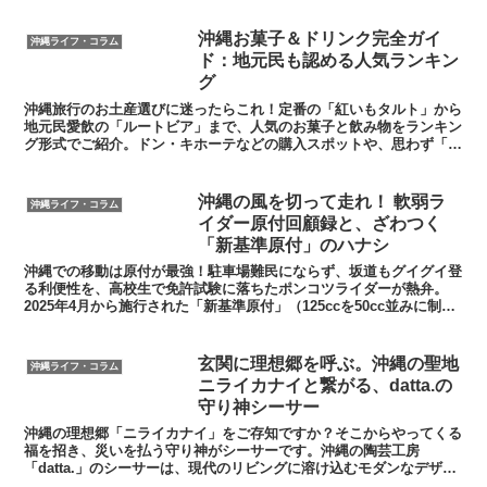
​沖縄お菓子＆ドリンク完全ガイ
沖縄ライフ・コラム
ド：地元民も認める人気ランキン
グ
沖縄旅行のお土産選びに迷ったらこれ！定番の「紅いもタルト」から
地元民愛飲の「ルートビア」まで、人気のお菓子と飲み物をランキン
グ形式でご紹介。ドン・キホーテなどの購入スポットや、思わず「く
すっと」笑える現地のエピソードも満載です。
沖縄の風を切って走れ！ 軟弱ラ
沖縄ライフ・コラム
イダー原付回顧録と、ざわつく
「新基準原付」のハナシ
沖縄での移動は原付が最強！駐車場難民にならず、坂道もグイグイ登
る利便性を、高校生で免許試験に落ちたポンコツライダーが熱弁。
2025年4月から施行された「新基準原付」（125ccを50cc並みに制
限）のメリット・デメリットも、沖縄の現場から詳しく解説。
玄関に理想郷を呼ぶ。沖縄の聖地
沖縄ライフ・コラム
ニライカナイと繋がる、datta.の
守り神シーサー
​沖縄の理想郷「ニライカナイ」をご存知ですか？そこからやってくる
福を招き、災いを払う守り神がシーサーです。沖縄の陶芸工房
「datta.」のシーサーは、現代のリビングに溶け込むモダンなデザイ
ン。あなたの家を聖地と繋ぐ、愛らしい相棒の魅力をご紹介します。