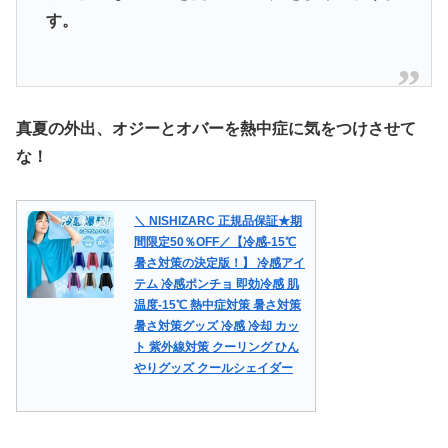
す。
真夏の外出、オジーとオバーを熱中症に気をつけさせて
な！
＼ NISHIZARC 正規品保証★期
間限定50％OFF／【冷感-15℃
暑さ対策の決定版！】 冷感アイ
テム 冷感ポンチョ 即効冷感 肌
温度-15℃ 熱中症対策 暑さ対策
暑さ対策グッズ 冷感 冷却 カッ
ト 紫外線対策 クーリング ひん
やりグッズ クールシェイダー