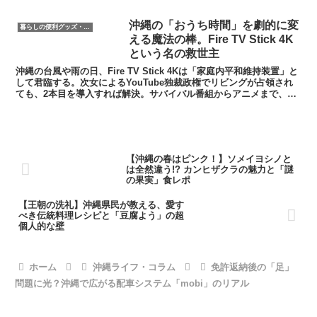
沖縄の「おうち時間」を劇的に変
暮らしの便利グッズ・便利家電
える魔法の棒。Fire TV Stick 4K
という名の救世主
沖縄の台風や雨の日、Fire TV Stick 4Kは「家庭内平和維持装置」と
して君臨する。次女によるYouTube独裁政権でリビングが占領され
ても、2本目を導入すれば解決。サバイバル番組からアニメまで、突
き刺すだけで家族全員が好きな世界に没入できる。正に沖縄ライフの
救世主だ。
​【沖縄の春はピンク！】ソメイヨシノと
は全然違う!? カンヒザクラの魅力と「謎
の果実」食レポ
【王朝の洗礼】沖縄県民が教える、愛す
べき伝統料理レシピと「豆腐よう」の超
個人的な壁
ホーム
沖縄ライフ・コラム
​免許返納後の「足」
問題に光？沖縄で広がる配車システム「mobi」のリアル