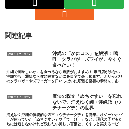
関連記事
沖縄の「かにロス」を解消！ 嗚
沖縄ライフ・コラム
呼、タラバが、ズワイが、今すぐ
食べたい！
沖縄で美味しいかにを食べるなら通販がおすすめ！ 専門店が少ない
沖縄でも、通販なら種類豊富なかにを自宅で楽しめます。ぷりっぷり
のタラバガニやズワイガニを口いっぱいに頬張る至福の瞬間を、あな
たも体験しませんか？ 沖縄への配送も安心。今すぐチェック！
魔法の呪文「ぬちぐすい」を忘れ
沖縄ライフ・コラム
ないで。消えゆく純・沖縄語（ウ
チナーグチ）の世界
消えゆく沖縄の伝統的な方言（ウチナーグチ）を特集。オジーやオバ
ーが使っていた「ぬちぐすい」や「てーげー」など、現代の子どもた
ちには通じないけれど残したい美しい言葉と、くすっと笑えるエピソ
ードを紹介。沖縄の心と知恵に触れる入門記事です。