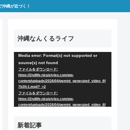
で沖縄が近づく！
沖縄なんくるライフ
Media error: Format(s) not supported or
動
source(s) not found
画
ファイルをダウンロード:
プ
https://2ndlife.niraistyles.com/wp-
content/uploads/2026/04/gemini_generated_video_6f
レ
7b3fc1.mp4?_=2
ー
ファイルをダウンロード:
https://2ndlife.niraistyles.com/wp-
ヤ
content/uploads/2026/04/gemini_generated_video_6f
7b3fc1.mp4?_=2
ー
新着記事