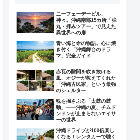
ニーフェーデービル、
神々。沖縄南部15カ所「弾
丸・拝みツアー」で見えた
異世界への扉
青い海と命の物語。心に焼
き付く「沖縄舞台のドラ
マ」完全ガイド
赤瓦の隙間を吹き抜ける
風、オジーが教えてくれた
「沖縄古民家」という最強
のシェルター
魂を揺さぶる「太鼓の鼓
動」――沖縄の夏、チムド
ンドンが止まらないエイサ
ーの世界
沖縄ドライブが100倍楽し
くなる！レンタカーで聴く