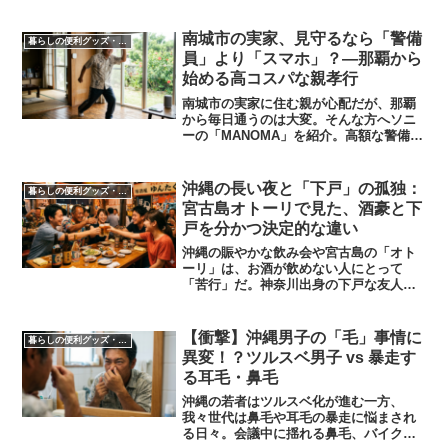
​南城市の実家、見守るなら「警備
暮らしの便利グッズ・便利家電
員」より「スマホ」？―那覇から
始める高コスパな親孝行
南城市の実家に住む親が心配だが、那覇
から毎日通うのは大変。そんな方へソニ
ーの「MANOMA」を紹介。高額な警備会
社に頼らず、IoTセンサーを活用してスマ
ホで安否を確認できる低コストな見守り
術を解説。親のプライバシーを守りつつ
沖縄の長い夜と「下戸」の孤独：
暮らしの便利グッズ・便利家電
安心を手に入れよう。
宮古島オトーリで見た、酒豪と下
戸を分かつ決定的な違い
沖縄の賑やかな飲み会や宮古島の「オト
ーリ」は、お酒が飲めない人にとって
「苦行」だ。神奈川出身の下戸な友人の
苦悩を見てきた沖縄県民が、医者に代謝
能力なしと認定された下戸でも「たった2
時間」で酒豪になれる、驚きの解決策を
【衝撃】沖縄男子の「毛」事情に
暮らしの便利グッズ・便利家電
共有する。
異変！？ツルスベ男子 vs 暴走す
る耳毛・鼻毛
​沖縄の若者はツルスベ化が進む一方、
我々世代は鼻毛や耳毛の暴走に悩まされ
る日々。会議中に揺れる鼻毛、バイクで