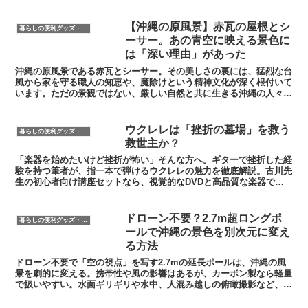
風になびく耳毛……。沖縄男子の象徴だ
った剛毛への誇りと、処理の面倒さの間
で揺れる葛藤をコミカルに綴る。最新の
【沖縄の原風景】赤瓦の屋根とシ
暮らしの便利グッズ・便利家電
脱毛事情まで網羅した「毛」の物語。
ーサー。あの青空に映える景色に
は「深い理由」があった
沖縄の原風景である赤瓦とシーサー。その美しさの裏には、猛烈な台
風から家を守る職人の知恵や、魔除けという精神文化が深く根付いて
います。ただの景観ではない、厳しい自然と共に生きる沖縄の人々の
願いと、歴史的背景に迫る一記事の要約です。
​ウクレレは「挫折の墓場」を救う
暮らしの便利グッズ・便利家電
救世主か？
「楽器を始めたいけど挫折が怖い」そんな方へ。ギターで挫折した経
験を持つ筆者が、指一本で弾けるウクレレの魅力を徹底解説。古川先
生の初心者向け講座セットなら、視覚的なDVDと高品質な楽器で、
最短距離で「一曲弾けた！」の感動を味わえます。
ドローン不要？2.7m超ロングポ
暮らしの便利グッズ・便利家電
ールで沖縄の景色を別次元に変え
る方法
ドローン不要で「空の視点」を写す2.7mの延長ポールは、沖縄の風
景を劇的に変える。携帯性や風の影響はあるが、カーボン製なら軽量
で扱いやすい。水面ギリギリや水中、人混み越しの俯瞰撮影など、他
にはない構図がブログの独自性と収益性を高める最強の武器になる。