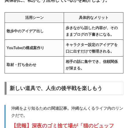
​具体的に、私がどう活用しているかを紹介しよう。
活用シーン
具体的なメリット
歩きながら話した内容が、その
散歩中のアイデア出し
ままブログの下書きになる。
キャラクター設定のアイデアを
YouTubeの構成案作り
口に出すだけで整理される。
相手の話に集中でき、信頼関係
取材・打ち合わせ
が深まる。
新しい道具で、人生の後半戦を楽しもう
沖縄をより知るための関連記事。沖縄なんくるライフ内のリン
クだで。
【悲報】深夜のゴミ捨て場が「猫のビュッフ