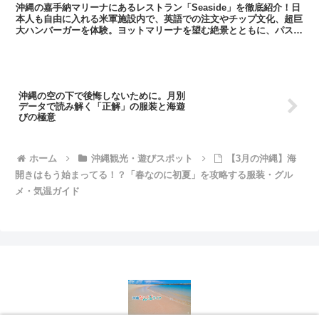
リカ
沖縄の嘉手納マリーナにあるレストラン「Seaside」を徹底紹介！日
本人も自由に入れる米軍施設内で、英語での注文やチップ文化、超巨
大ハンバーガーを体験。ヨットマリーナを望む絶景とともに、パスポ
ートいらずのアメリカ旅行気分を味わうための完全ガイドです。
沖縄の空の下で後悔しないために。月別
データで読み解く「正解」の服装と海遊
びの極意
ホーム
沖縄観光・遊びスポット
​【3月の沖縄】海
開きはもう始まってる！？「春なのに初夏」を攻略する服装・グル
メ・気温ガイド