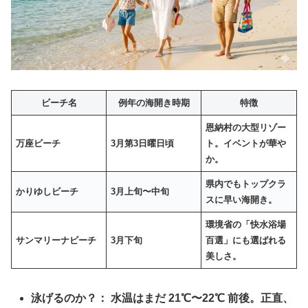
ビーチ名
例年の海開き時期
特徴
恩納村の大型リゾー
万座ビーチ
3月第3日曜日頃
ト。イベントが華や
か。
県内でもトップクラ
かりゆしビーチ
3月上旬〜中旬
スに早い海開き。
環境省の「快水浴場
サンマリーナビーチ
3月下旬
百選」にも選ばれる
美しさ。
泳げるのか？：
水温はまだ
21℃〜22℃
前後。正直、