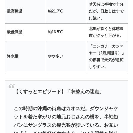
晴天時は半袖で十分
最高気温
約21.7℃
だが、日差しはすで
に強い。
北風が吹くと体感温
最低気温
約16.5℃
度がグッと下がる。
「ニンガチ・カジマ
ヤー（2月風廻り）」
降水量
やや多い
の影響で天気が急変
しやすい。
【くすっとエピソード】「衣替えの迷走」
この時期の沖縄の街角はカオスだ。ダウンジャケ
ットを着た寒がりの地元おじさんの横を、半袖短
パンにサングラスの観光客が歩いている。お互い