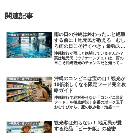
関連記事
雨の日の沖縄は終わった…と絶望
沖縄観光・遊びスポット
する前に！地元民が教える「むし
ろ雨の日こそ行くべき」最強スポ
ット10選
沖縄旅行が雨…と絶望していませんか？
実は地元民（ウチナーンチュ）は、雨の
日こそ沖縄観光のチャンスだと知ってい
ます。この記事では、地元視点で厳選し
た「美ら海水族館」の雨の日のベスト時
間帯や、完全に屋内で1日遊べる「DMM
沖縄のコンビニは宝の山！観光が
沖縄観光・遊びスポット
かりゆし水族館」、雨音を楽しめるロー
10倍楽しくなる限定フード完全攻
カルカフェまで、雨の日でも120％沖縄を
略ガイド
満喫できる最強スポット10選を紹介。子
連れ旅行でも安心の全天候型ルートも徹
沖縄旅行で絶対外せない「コンビニ限定
底解説。読めば「雨で残念」が「雨でよ
フード」を徹底解説！定番のポーク玉子
かった！」に変わります。
おむすびから、魔の飲み物・泡盛コーヒ
ー、150円の本格そばまで、地元民が愛す
る裏メニューを多数紹介。旅の合間に手
軽に楽しめる、沖縄ならではの食の魅力
観光客は知らない！ 地元民が愛
沖縄観光・遊びスポット
をブログ形式でお届けします。
する絶品「ビーチ飯」の秘密