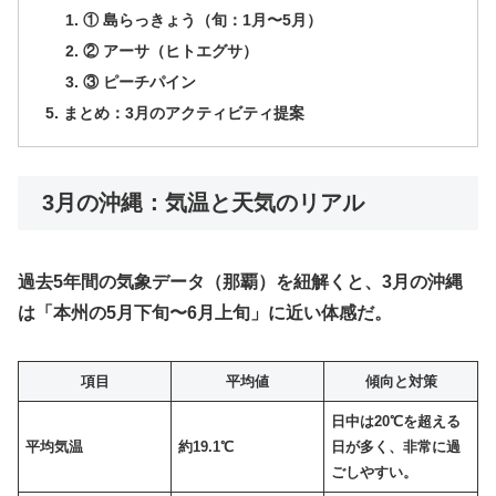
​① 島らっきょう（旬：1月〜5月）
​② アーサ（ヒトエグサ）
​③ ピーチパイン
​まとめ：3月のアクティビティ提案
​ 3月の沖縄：気温と天気のリアル
​過去5年間の気象データ（那覇）を紐解くと、3月の沖縄
は「本州の5月下旬〜6月上旬」に近い体感だ。
項目
平均値
傾向と対策
日中は20℃を超える
平均気温
約19.1℃
日が多く、非常に過
ごしやすい。