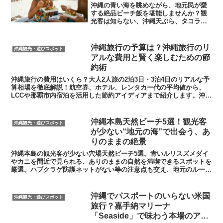
沖縄の青い海を眺めながら、地元民が愛
する絶品ビーチ飯を堪能しませんか？観
光客は知らない、沖縄天ぷら、タコライ
ス、ポークたまごおにぎりの魅力と、筆
者のくすっと笑える体験談を交えて紹介
します。次の沖縄旅行は、地元の味を求
沖縄旅行の予算は？沖縄旅行のリ
沖縄観光・遊びスポット
めてビーチへ行こう！
アルな費用と賢く楽しむための節
約術
沖縄旅行の費用はいくら？大人2人旅の2泊3日・3泊4日のリアルな予
算相場を徹底解説！航空券、ホテル、レンタカー代の平均値から、
LCCや那覇市内宿泊を活用した節約アイディアまで紹介します。沖縄
あるあるエピソードを交えながら、あなたの不安を解決する完全ガイ
ド。
​沖縄本島天然ビーチ5選！観光客
沖縄観光・遊びスポット
が少ない“地元の海”で出会う、あ
りのままの絶景
沖縄本島の観光客が少ない穴場天然ビーチ5選。青いルリスズメダイ
やカニを間近で見られる、ありのままの自然を満喫できるスポットを
厳選。ハブクラゲ防護ネットがない等の注意点も交え、地元のルール
を守って楽しむ、粋な天然ビーチの過ごし方を提案。
沖縄でパスポートのいらない米国
沖縄観光・遊びスポット
旅行？嘉手納マリーナ
「Seaside」で味わう本場のアメ