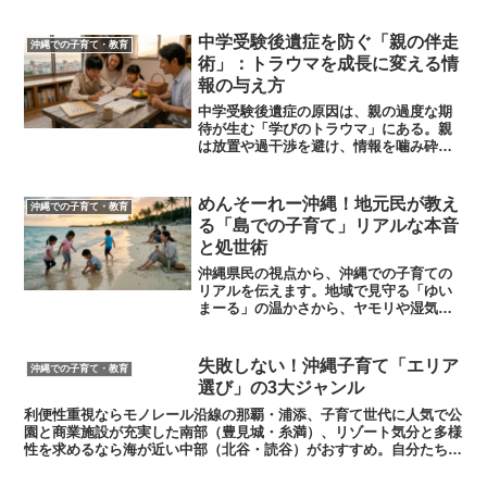
強烈な紫外線、おばぁの強引な優しさと
いった沖縄特有のカオスな日常を笑い飛
ばし、心のゆとりを取り戻す「南国子育
中学受験後遺症を防ぐ「親の伴走
沖縄での子育て・教育
て」の魅力を綴ります。
術」：トラウマを成長に変える情
報の与え方
中学受験後遺症の原因は、親の過度な期
待が生む「学びのトラウマ」にある。親
は放置や過干渉を避け、情報を噛み砕い
て伝える「伴走者」に徹すべきだ。遊び
のように失敗を検証し、試行錯誤を楽し
む姿勢を育むことで、受験を一生の宝物
​めんそーれー沖縄！地元民が教え
沖縄での子育て・教育
に変える関わり方を提唱する。
る「島での子育て」リアルな本音
と処世術
沖縄県民の視点から、沖縄での子育ての
リアルを伝えます。地域で見守る「ゆい
まーる」の温かさから、ヤモリや湿気と
の戦い、独自の「ウチナータイム」ま
で。移住前に知っておきたいメリットと
注意点を、地元民ならではの愛ある本音
​失敗しない！沖縄子育て「エリア
沖縄での子育て・教育
で綴ります。
選び」の3大ジャンル
利便性重視ならモノレール沿線の那覇・浦添、子育て世代に人気で公
園と商業施設が充実した南部（豊見城・糸満）、リゾート気分と多様
性を求めるなら海が近い中部（北谷・読谷）がおすすめ。自分たちの
仕事や理想のライフスタイルに合わせて選ぶのが失敗しないコツだ