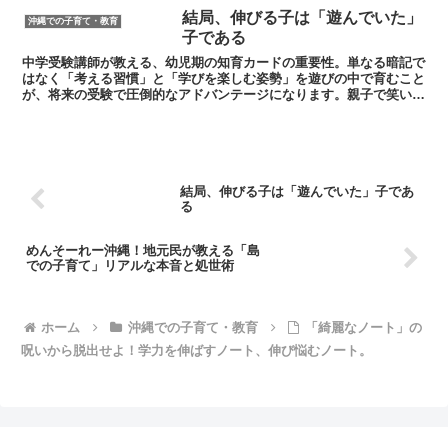
​結局、伸びる子は「遊んでいた」
沖縄での子育て・教育
子である
中学受験講師が教える、幼児期の知育カードの重要性。単なる暗記で
はなく「考える習慣」と「学びを楽しむ姿勢」を遊びの中で育むこと
が、将来の受験で圧倒的なアドバンテージになります。親子で笑いな
がら、一生モノの思考力を手に入れる具体的なコツを伝授します。
​結局、伸びる子は「遊んでいた」子であ
る
​めんそーれー沖縄！地元民が教える「島
での子育て」リアルな本音と処世術
ホーム
沖縄での子育て・教育
​「綺麗なノート」の
呪いから脱出せよ！学力を伸ばすノート、伸び悩むノート。